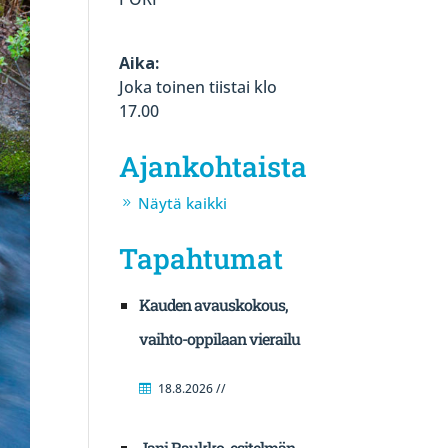
Aika:
Joka toinen tiistai klo
17.00
Ajankohtaista
Näytä kaikki
Tapahtumat
Kauden avauskokous,
vaihto-oppilaan vierailu
18.8.2026 //
Jani Raukko, esitelmän