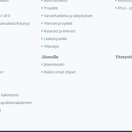
nkilöt
Nuorisovaihto
Kiinnost
Projektit
RYLA – J
ä 1410
Varainhankinta ja lahjoitukset
invälistä Rotarya
Yhteiset projektit
Rotaract ja Interact
Lääkäripankki
Yhteistyö
Jäsenille
Yhteysti
Jäsensivusto
ri
Klubin omat ohjeet
kalenteriin
n tapahtumakalenteri
t