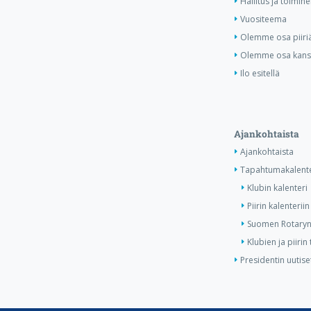
Hallitus ja toimihe
Vuositeema
Olemme osa piiri
Olemme osa kansa
Ilo esitellä
Ajankohtaista
Ajankohtaista
Tapahtumakalente
Klubin kalenteri
Piirin kalenteriin
Suomen Rotaryn 
Klubien ja piiri
Presidentin uutise