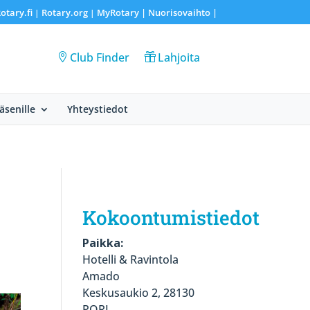
otary.fi
Rotary.org
MyRotary |
Nuorisovaihto
|
|
|
Club Finder
Lahjoita
Jäsenille
Yhteystiedot
Kokoontumistiedot
Paikka:
Hotelli & Ravintola
Amado
Keskusaukio 2, 28130
PORI