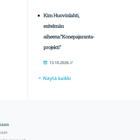
Kim Huovinlahti,
esitelmän
aiheena:”Konepajaranta-
projekti”
13.10.2026 //
Näytä kaikki
kaan
kaan