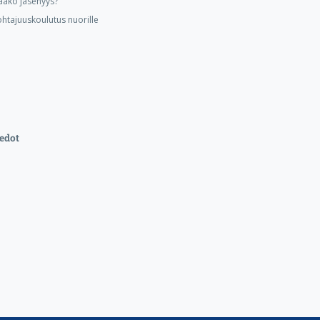
aako jäsenyys?
ohtajuuskoulutus nuorille
edot