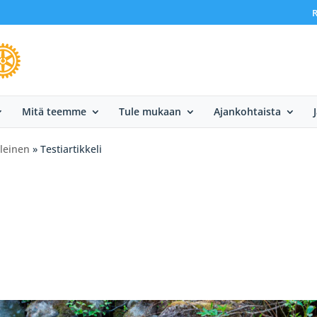
R
Mitä teemme
Tule mukaan
Ajankohtaista
leinen
» Testiartikkeli