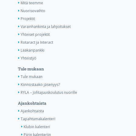
Mitä teemme
Nuorisovaihto
Projektit
Varainhankinta ja lahjoitukset
Yhteiset projektit
Rotaract ja Interact
Lääkäripankki
Yhteistyö
Tule mukaan
Tule mukaan
Kiinnostaako jäsenyys?
RYLA – Johtajuuskoulutus nuorille
Ajankohtaista
Ajankohtaista
Tapahtumakalenteri
Klubin kalenteri
Piirin kalenteriin