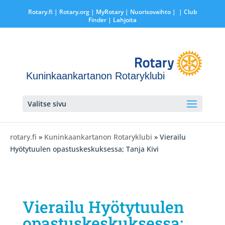
Rotary.fi
|
Rotary.org
|
MyRotary |
Nuorisovaihto
|
| Club
Finder
| Lahjoita
Kuninkaankartanon Rotaryklubi
Valitse sivu
rotary.fi
»
Kuninkaankartanon Rotaryklubi
» Vierailu
Hyötytuulen opastuskeskuksessa; Tanja Kivi
Vierailu Hyötytuulen
opastuskeskuksessa;