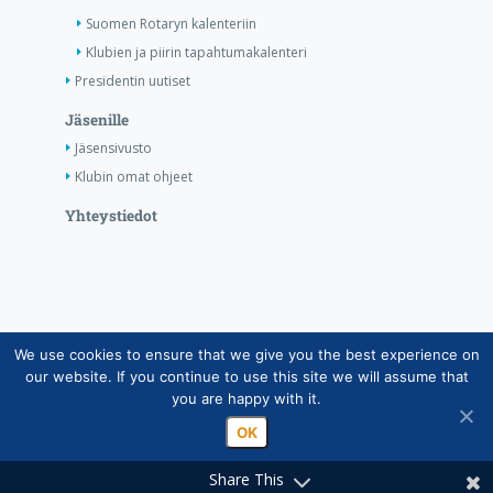
Suomen Rotaryn kalenteriin
Klubien ja piirin tapahtumakalenteri
Presidentin uutiset
Jäsenille
Jäsensivusto
Klubin omat ohjeet
Yhteystiedot
We use cookies to ensure that we give you the best experience on
Copyright © Suomen Rotarypalvelu ry 2026 |
our website. If you continue to use this site we will assume that
Jäsentietojärjestelmän tietosuojaseloste
|
Henkilötietojen
you are happy with it.
käsittely Rotarytoiminnassa
OK
Share This