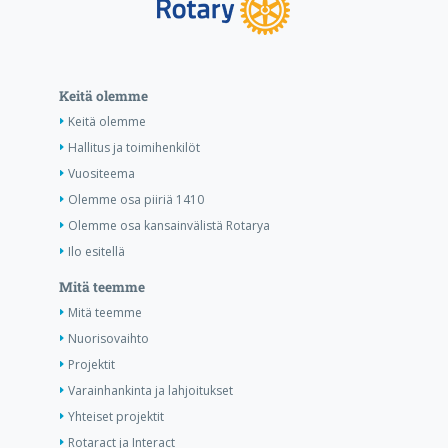
Keitä olemme
Keitä olemme
Hallitus ja toimihenkilöt
Vuositeema
Olemme osa piiriä 1410
Olemme osa kansainvälistä Rotarya
Ilo esitellä
Mitä teemme
Mitä teemme
Nuorisovaihto
Projektit
Varainhankinta ja lahjoitukset
Yhteiset projektit
Rotaract ja Interact