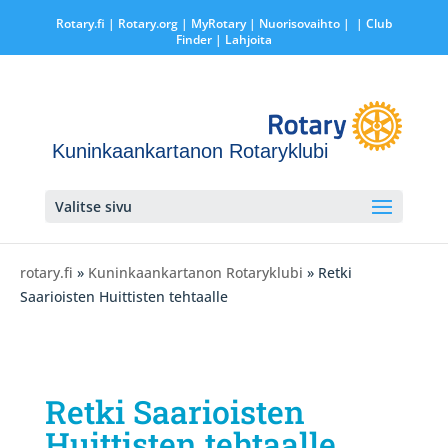
Rotary.fi
|
Rotary.org
|
MyRotary |
Nuorisovaihto
|
| Club
Finder
| Lahjoita
Kuninkaankartanon Rotaryklubi
Valitse sivu
rotary.fi
»
Kuninkaankartanon Rotaryklubi
» Retki
Saarioisten Huittisten tehtaalle
Retki Saarioisten
Huittisten tehtaalle