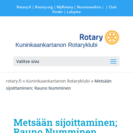
Rotary.fi
|
Rotary.org
|
MyRotary |
Nuorisovaihto
|
| Club
Finder
| Lahjoita
Kuninkaankartanon Rotaryklubi
Valitse sivu
rotary.fi
»
Kuninkaankartanon Rotaryklubi
» Metsään
sijoittaminen; Rauno Numminen
Metsään sijoittaminen;
Rauno Numminen