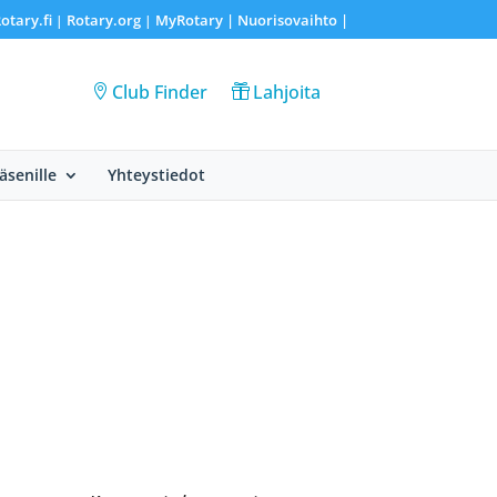
otary.fi
Rotary.org
MyRotary |
Nuorisovaihto
|
|
|
Club Finder
Lahjoita
Jäsenille
Yhteystiedot