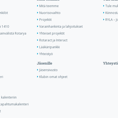
Mitä teemme
Tule mu
nkilöt
Nuorisovaihto
Kiinnost
Projektit
RYLA – J
ä 1410
Varainhankinta ja lahjoitukset
invälistä Rotarya
Yhteiset projektit
Rotaract ja Interact
Lääkäripankki
Yhteistyö
Jäsenille
Yhteysti
Jäsensivusto
ri
Klubin omat ohjeet
kalenteriin
n tapahtumakalenteri
t