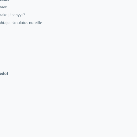
kaan
aako jäsenyys?
ohtajuuskoulutus nuorille
edot