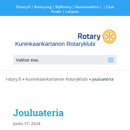
Rotary.fi
|
Rotary.org
|
MyRotary |
Nuorisovaihto
|
| Club
Finder
| Lahjoita
Kuninkaankartanon Rotaryklubi
Valitse sivu
rotary.fi
»
Kuninkaankartanon Rotaryklubi
» Jouluateria
Jouluateria
joulu 17, 2024