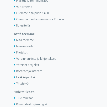
Hallitus ja toimihenkilöt
Vuositeema
Olemme osa piiriä 1410
Olemme osa kansainvälistä Rotarya
Ilo esitellä
Mitä teemme
Mitä teemme
Nuorisovaihto
Projektit
Varainhankinta ja lahjoitukset
Yhteiset projektit
Rotaract ja Interact
Lääkäripankki
Yhteistyö
Tule mukaan
Tule mukaan
Kiinnostaako jäsenyys?