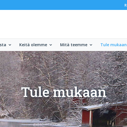
R
sta
Keitä olemme
Mitä teemme
Tule mukaan
Tule mukaan