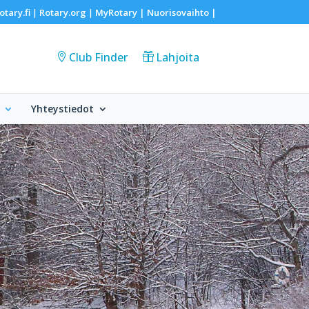
otary.fi
Rotary.org
MyRotary |
Nuorisovaihto
|
|
|
Club Finder
Lahjoita
Yhteystiedot