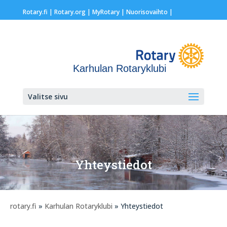
Rotary.fi
|
Rotary.org
|
MyRotary |
Nuorisovaihto
|
Karhulan Rotaryklubi
Valitse sivu
Yhteystiedot
rotary.fi
»
Karhulan Rotaryklubi
» Yhteystiedot