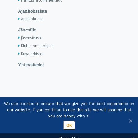
Hallitus ja toimihenkilöt
Ajankohtaista
Ajankohtaista
Jäsenille
Jäsensivusto
Klubin omat ohjeet
Kuva-arkisto
Yhteystiedot
We use cookies to ensure that we give you the best experience on
Copyright © Suomen Rotarypalvelu ry 2026 |
our website. If you continue to use this site we will assume that
Jäsentietojärjestelmän tietosuojaseloste
|
Henkilötietojen
you are happy with it.
käsittely Rotarytoiminnassa
OK