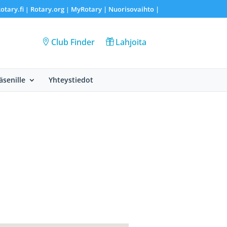
otary.fi
Rotary.org
MyRotary |
Nuorisovaihto
|
|
|
Club Finder
Lahjoita
äsenille
Yhteystiedot