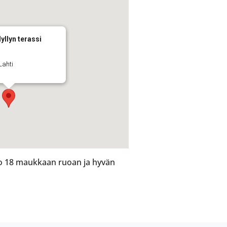
llyn terassi
Lahti
klo 18 maukkaan ruoan ja hyvän