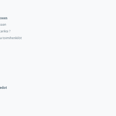
kaan
kaan
ariksi ?
ja toimihenkilöt
edot