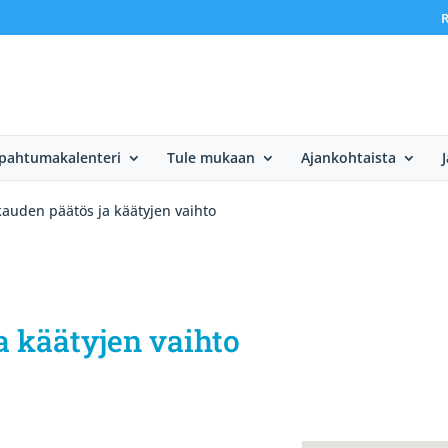
R
pahtumakalenteri
Tule mukaan
Ajankohtaista
J
auden päätös ja käätyjen vaihto
a käätyjen vaihto