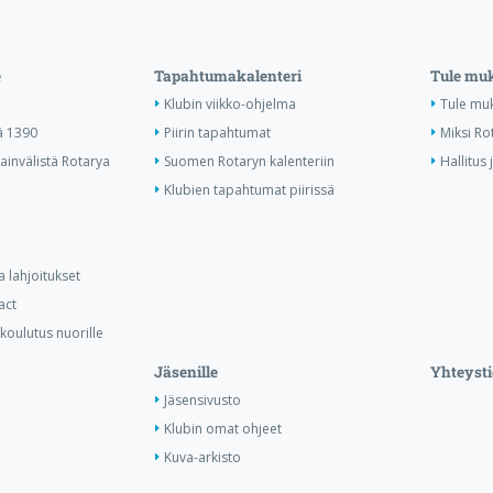
e
Tapahtumakalenteri
Tule mu
Klubin viikko-ohjelma
Tule mu
ä 1390
Piirin tapahtumat
Miksi Rot
invälistä Rotarya
Suomen Rotaryn kalenteriin
Hallitus 
Klubien tapahtumat piirissä
a lahjoitukset
act
koulutus nuorille
Jäsenille
Yhteysti
Jäsensivusto
Klubin omat ohjeet
Kuva-arkisto