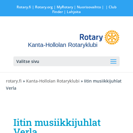
Rotary.fi
|
Rotary.org
|
MyRotary |
Nuorisovaihto
|
| Club
Finder
| Lahjoita
Kanta-Hollolan Rotaryklubi
Valitse sivu
rotary.fi
»
Kanta-Hollolan Rotaryklubi
» Iitin musiikkijuhlat
Verla
Iitin musiikkijuhlat
Verla