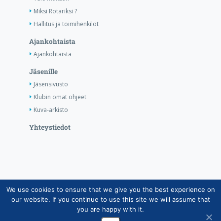
Miksi Rotariksi ?
Hallitus ja toimihenkilöt
Ajankohtaista
Ajankohtaista
Jäsenille
Jäsensivusto
Klubin omat ohjeet
Kuva-arkisto
Yhteystiedot
We use cookies to ensure that we give you the best experience on
Copyright © Suomen Rotarypalvelu ry 2026 |
our website. If you continue to use this site we will assume that
Jäsentietojärjestelmän tietosuojaseloste
|
Henkilötietojen
you are happy with it.
käsittely Rotarytoiminnassa