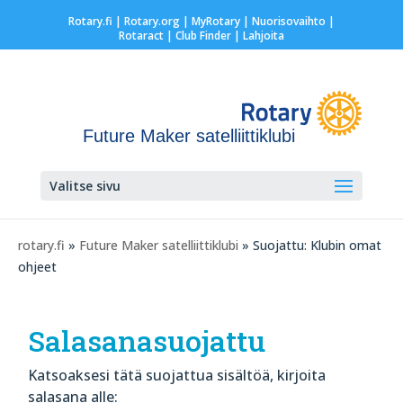
Rotary.fi
|
Rotary.org
|
MyRotary |
Nuorisovaihto
|
Rotaract
| Club Finder
| Lahjoita
Future Maker satelliittiklubi
Valitse sivu
rotary.fi
»
Future Maker satelliittiklubi
» Suojattu: Klubin omat
ohjeet
Salasanasuojattu
Katsoaksesi tätä suojattua sisältöä, kirjoita
salasana alle: