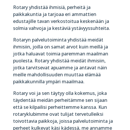
Rotary yhdistää ihmisiä, perheitä ja
paikkakuntia ja tarjoaa eri ammattien
edustajille tavan verkostoitua keskenään ja
solmia vahvoja ja kestäviä ystävyyssuhteita.
Rotaryn palvelutoiminta yhdistää meidät
ihmisiin, joilla on samat arvot kuin meillä ja
jotka haluavat toimia paremman maailman
puolesta. Rotary yhdistää meidät ihmisiin,
jotka tarvitsevat apuamme ja antavat näin
meille mahdollisuuden muuttaa elämää
paikkakunnilla ympäri maailmaa.
Rotary voi ja sen täytyy olla kokemus, joka
täydentää meidän perheitämme sen sijaan
että se kilpailisi perheittemme kanssa. Kun
rotaryklubimme ovat tulijat tervetulleiksi
toivottavia paikkoja, joissa palvelutoiminta ja
perheet kulkevat käsi kädessä, me annamme