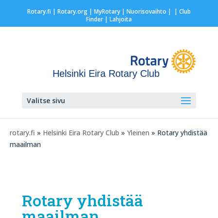
Rotary.fi
|
Rotary.org
|
MyRotary |
Nuorisovaihto
|
| Club
Finder
| Lahjoita
Helsinki Eira Rotary Club
Valitse sivu
rotary.fi
»
Helsinki Eira Rotary Club
»
Yleinen
» Rotary yhdistää
maailman
Rotary yhdistää
maailman