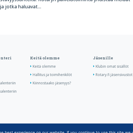
ja jotka haluavat...
nteri
Keitä olemme
Jäsenille
Keitä olemme
Klubin omat sisällöt
Hallitus ja toimihenkilöt
Rotary.fi jäsensivustot
lenteriin
Kiinnostaako jäsenyys?
alenteriin
 best experience on our website. If you continue to use this site we w