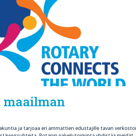
ä maailman
kakuntia ja tarjoaa eri ammattien edustajille tavan verkosto
ystävyyssuhteita. Rotaryn palvelutoiminta yhdistää meidät