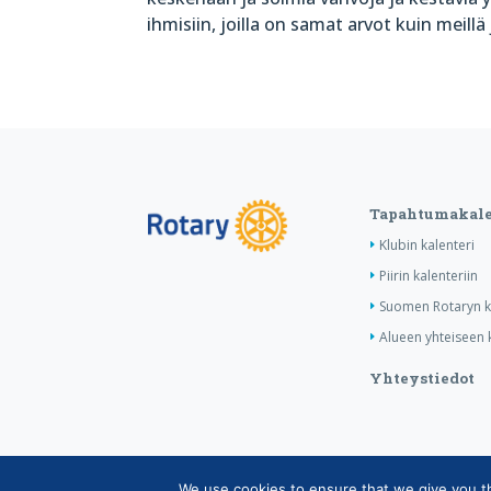
ihmisiin, joilla on samat arvot kuin meillä 
Tapahtumakale
Klubin kalenteri
Piirin kalenteriin
Suomen Rotaryn ka
Alueen yhteiseen k
Yhteystiedot
We use cookies to ensure that we give you the