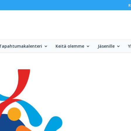
R
Tapahtumakalenteri
Keitä olemme
Jäsenille
Y