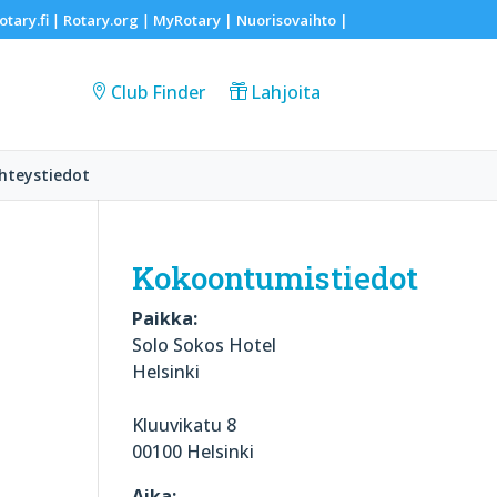
otary.fi
Rotary.org
MyRotary |
Nuorisovaihto
|
|
|
Club Finder
Lahjoita
hteystiedot
Kokoontumistiedot
Paikka:
Solo Sokos Hotel
Helsinki
Kluuvikatu 8
00100 Helsinki
Aika: