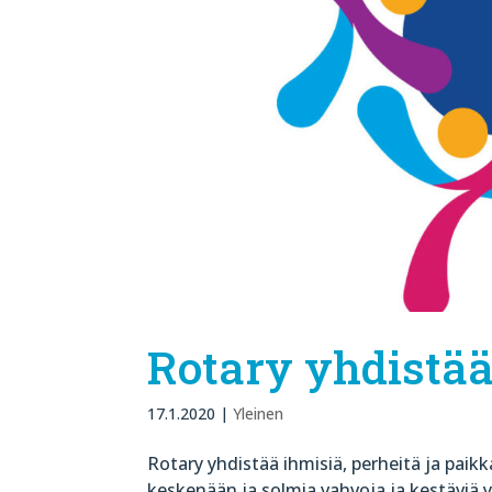
Rotary yhdistä
17.1.2020
|
Yleinen
Rotary yhdistää ihmisiä, perheitä ja paik
keskenään ja solmia vahvoja ja kestäviä 