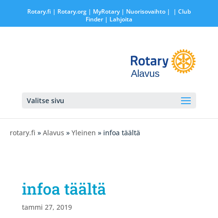
Rotary.fi
|
Rotary.org
|
MyRotary |
Nuorisovaihto
|
| Club
Finder
| Lahjoita
Alavus
Valitse sivu
rotary.fi
»
Alavus
»
Yleinen
» infoa täältä
infoa täältä
tammi 27, 2019