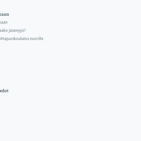
kaan
kaan
aako jäsenyys?
ohtajuuskoulutus nuorille
edot