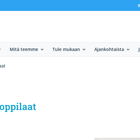
R
Mitä teemme
Tule mukaan
Ajankohtaista
aat
oppilaat