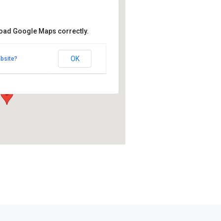
load Google Maps correctly.
ikeskus
keskus
OK
bsite?
antie 5 - Alavus
mat