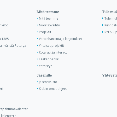
Mitä teemme
Tule mu
Mitä teemme
Tule mu
nkilöt
Nuorisovaihto
Kiinnost
Projektit
RYLA – J
ä 1385
Varainhankinta ja lahjoitukset
invälistä Rotarya
Yhteiset projektit
Rotaract ja Interact
Lääkäripankki
Yhteistyö
Jäsenille
Yhteysti
Jäsensivusto
ri
Klubin omat ohjeet
n tapahtumakalenteri
kalenteriin