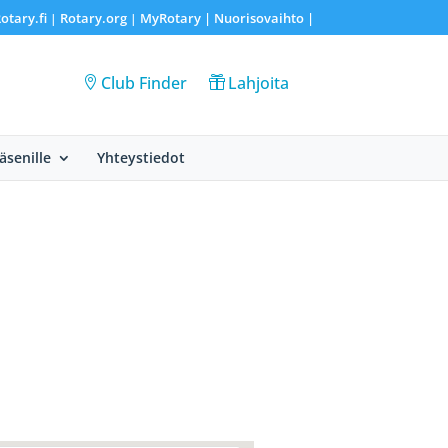
otary.fi
Rotary.org
MyRotary |
Nuorisovaihto
|
|
|
Club Finder
Lahjoita
Jäsenille
Yhteystiedot