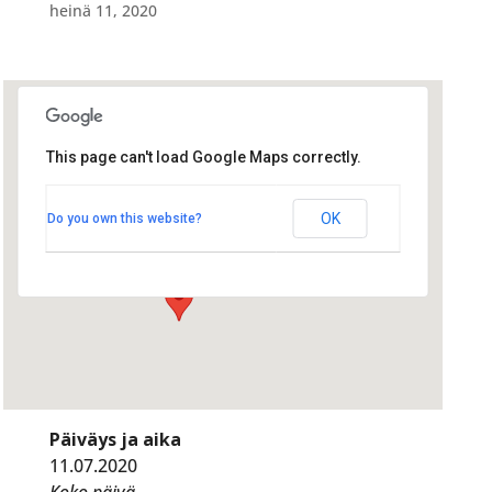
heinä 11, 2020
This page can't load Google Maps correctly.
Ketjunvaihto 11.7.2020
Ketjunvaihto 11.7.2020
OK
Do you own this website?
Kalliomäki - Alavus
Tapahtumat
Päiväys ja aika
11.07.2020
Koko päivä