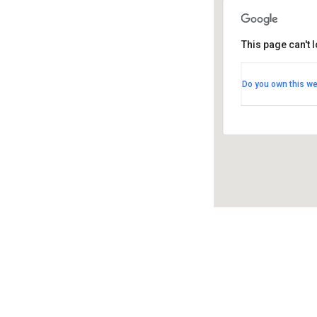
This page can't 
Kuortaneen 
Kuortaneen Ur
Do you own this we
Opistotie 1 - K
Tapahtumat