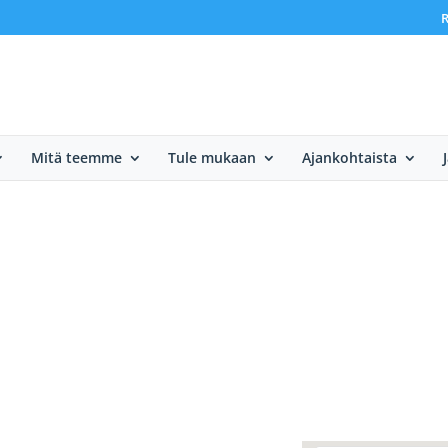
R
Mitä teemme
Tule mukaan
Ajankohtaista