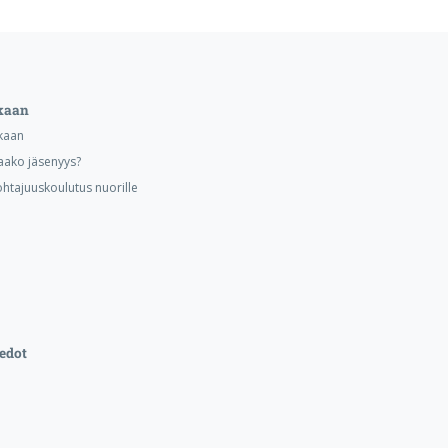
kaan
kaan
aako jäsenyys?
ohtajuuskoulutus nuorille
edot