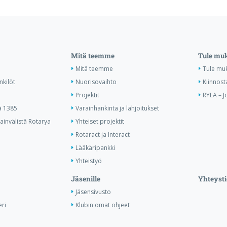
Mitä teemme
Tule mu
Mitä teemme
Tule mu
nkilöt
Nuorisovaihto
Kiinnost
Projektit
RYLA – J
ä 1385
Varainhankinta ja lahjoitukset
invälistä Rotarya
Yhteiset projektit
Rotaract ja Interact
Lääkäripankki
Yhteistyö
Jäsenille
Yhteysti
Jäsensivusto
ri
Klubin omat ohjeet