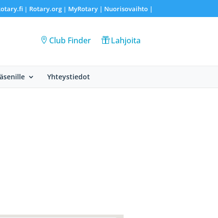
otary.fi
Rotary.org
MyRotary |
Nuorisovaihto
|
|
|
Club Finder
Lahjoita
Jäsenille
Yhteystiedot