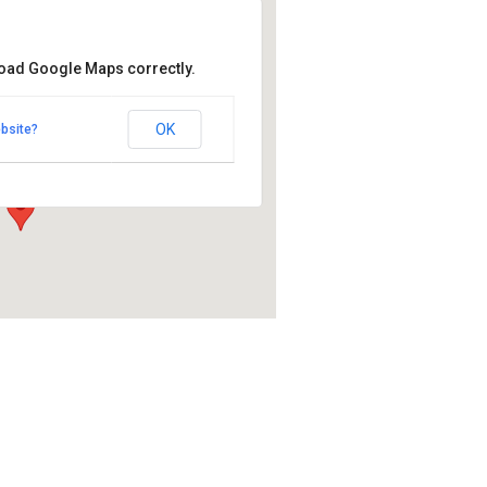
load Google Maps correctly.
Urheiluopisto
heiluopisto
OK
bsite?
uortane