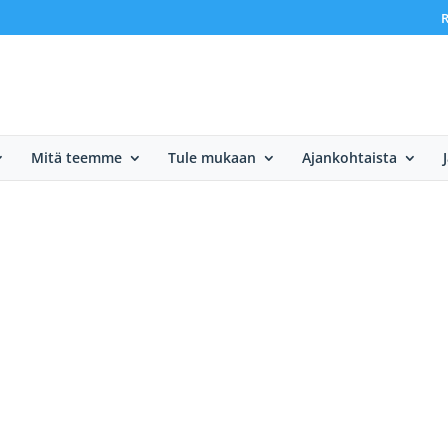
R
Mitä teemme
Tule mukaan
Ajankohtaista