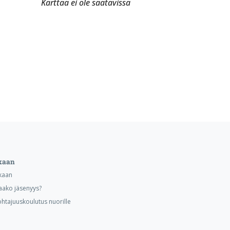
Karttaa ei ole saatavissa
kaan
kaan
aako jäsenyys?
ohtajuuskoulutus nuorille