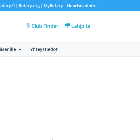
otary.fi
Rotary.org
MyRotary |
Nuorisovaihto
|
|
|
Club Finder
Lahjoita
Jäsenille
Yhteystiedot