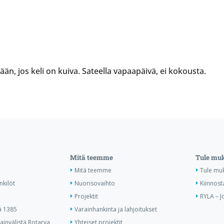
än, jos keli on kuiva. Sateella vapaapäivä, ei kokousta.
Mitä teemme
Tule mu
Mitä teemme
Tule mu
nkilöt
Nuorisovaihto
Kiinnost
Projektit
RYLA – J
ä 1385
Varainhankinta ja lahjoitukset
invälistä Rotarya
Yhteiset projektit