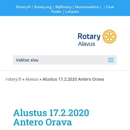
Rotary.fi
|
Rotary.org
|
MyRotary |
Nuorisovaihto
|
| Club
Finder
| Lahjoita
Alavus
Valitse sivu
rotary.fi
»
Alavus
» Alustus 17.2.2020 Antero Orava
Alustus 17.2.2020
Antero Orava