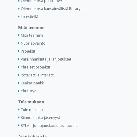
Olemme osa piiriä 1385
Olemme osa kansainvälistä Rotarya
Ilo esitellä
Mitä teemme
Mitä teemme
Nuorisovaihto
Projektit
Varainhankinta ja lahjoitukset
Yhteiset projektit
Rotaract ja Interact
Lääkäripankki
Yhteistyö
Tule mukaan
Tule mukaan
Kiinnostaako jäsenyys?
RYLA – Johtajuuskoulutus nuorille
Ajankohtaista