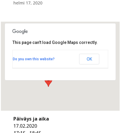
helmi 17, 2020
This page can't load Google Maps correctly.
Kulttuurikeskus
Kulttuurikeskus
OK
Do you own this website?
Järviluomantie 5 - Alavus
Tapahtumat
Päiväys ja aika
17.02.2020
17:15 - 18:45