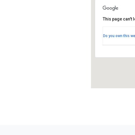
This page can't 
Kulttuur
Kulttuuri
Do you own this we
Järviluom
Tapahtu