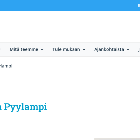
R
Mitä teemme
Tule mukaan
Ajankohtaista
ylampi
sa Pyylampi