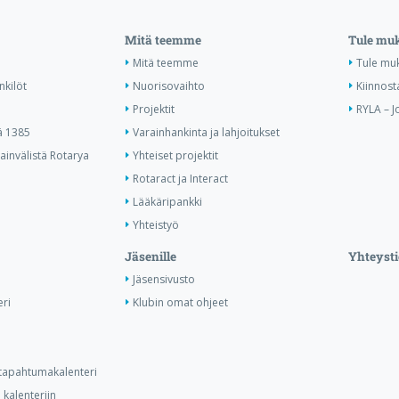
Mitä teemme
Tule mu
Mitä teemme
Tule mu
nkilöt
Nuorisovaihto
Kiinnost
Projektit
RYLA – J
ä 1385
Varainhankinta ja lahjoitukset
invälistä Rotarya
Yhteiset projektit
Rotaract ja Interact
Lääkäripankki
Yhteistyö
Jäsenille
Yhteysti
Jäsensivusto
ri
Klubin omat ohjeet
n tapahtumakalenteri
kalenteriin