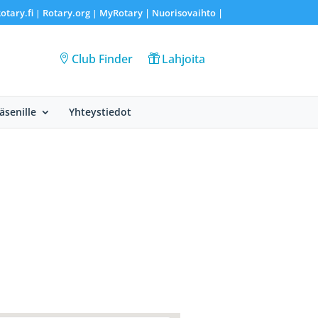
otary.fi
Rotary.org
MyRotary |
Nuorisovaihto
|
|
|
Club Finder
Lahjoita
Jäsenille
Yhteystiedot