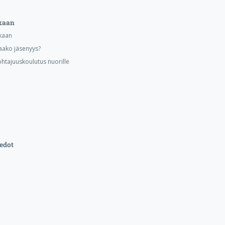
kaan
kaan
aako jäsenyys?
ohtajuuskoulutus nuorille
edot