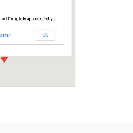
load Google Maps correctly.
ikeskus
keskus
OK
bsite?
antie 5 - Alavus
mat