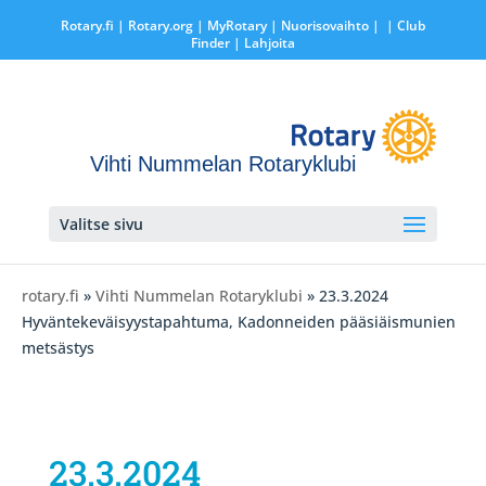
Rotary.fi
|
Rotary.org
|
MyRotary |
Nuorisovaihto
|
| Club
Finder
| Lahjoita
Vihti Nummelan Rotaryklubi
Valitse sivu
rotary.fi
»
Vihti Nummelan Rotaryklubi
» 23.3.2024
Hyväntekeväisyystapahtuma, Kadonneiden pääsiäismunien
metsästys
23.3.2024