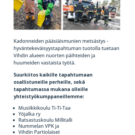
Kadonneiden pääsiäismunien metsästys -
hyväntekeväisyystapahtuman tuotolla tuetaan
Vihdin alueen nuorten päihteiden ja
huumeiden vastaista työtä.
Suurkiitos kaikille tapahtumaan
osallistuneille perheille, sekä
tapahtumassa mukana olleille
yhteistyökumppaneillemme:
Musiikkikoulu Ti-Ti-Taa
Yöjalka ry
Ratsastuskoulu Millitalli
Nummelan VPK ja
Vihdin Partiolaiset