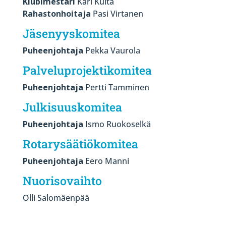
Klubimestari
Kari Kulta
Rahastonhoitaja
Pasi Virtanen
Jäsenyyskomitea
Puheenjohtaja
Pekka Vaurola
Palveluprojektikomitea
Puheenjohtaja
Pertti Tamminen
Julkisuuskomitea
Puheenjohtaja
Ismo Ruokoselkä
Rotarysäätiökomitea
Puheenjohtaja
Eero Manni
Nuorisovaihto
Olli Salomäenpää