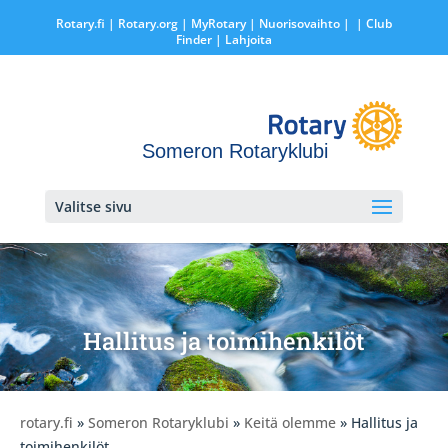
Rotary.fi
|
Rotary.org
|
MyRotary |
Nuorisovaihto
|
| Club
Finder
| Lahjoita
Someron Rotaryklubi
Valitse sivu
Hallitus ja toimihenkilöt
rotary.fi
»
Someron Rotaryklubi
»
Keitä olemme
» Hallitus ja
toimihenkilöt