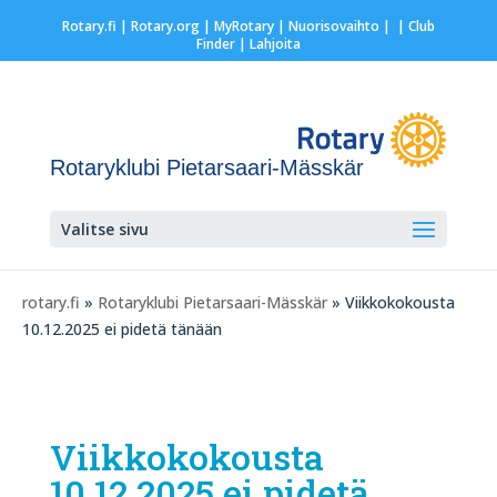
Rotary.fi
|
Rotary.org
|
MyRotary |
Nuorisovaihto
|
| Club
Finder
| Lahjoita
Rotaryklubi Pietarsaari-Mässkär
Valitse sivu
rotary.fi
»
Rotaryklubi Pietarsaari-Mässkär
» Viikkokokousta
10.12.2025 ei pidetä tänään
Viikkokokousta
10.12.2025 ei pidetä