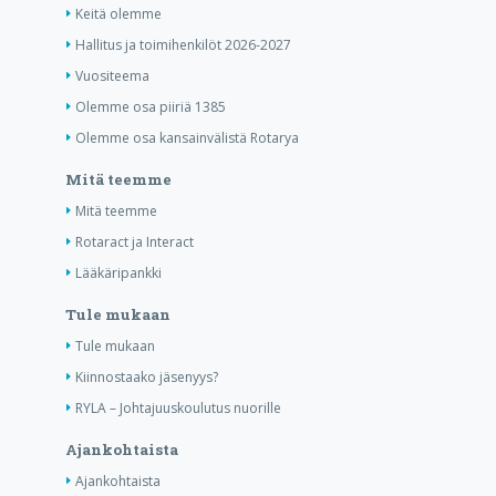
Keitä olemme
Hallitus ja toimihenkilöt 2026-2027
Vuositeema
Olemme osa piiriä 1385
Olemme osa kansainvälistä Rotarya
Mitä teemme
Mitä teemme
Rotaract ja Interact
Lääkäripankki
Tule mukaan
Tule mukaan
Kiinnostaako jäsenyys?
RYLA – Johtajuuskoulutus nuorille
Ajankohtaista
Ajankohtaista