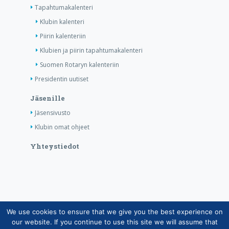
Tapahtumakalenteri
Klubin kalenteri
Piirin kalenteriin
Klubien ja piirin tapahtumakalenteri
Suomen Rotaryn kalenteriin
Presidentin uutiset
Jäsenille
Jäsensivusto
Klubin omat ohjeet
Yhteystiedot
We use cookies to ensure that we give you the best experience on
Copyright © Suomen Rotarypalvelu ry 2026 |
our website. If you continue to use this site we will assume that
Jäsentietojärjestelmän tietosuojaseloste
|
Henkilötietojen