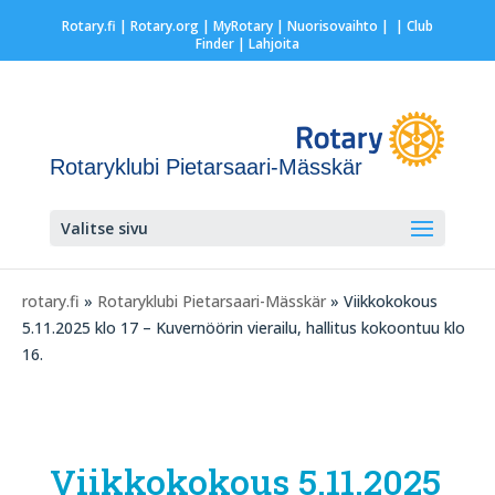
Rotary.fi
|
Rotary.org
|
MyRotary |
Nuorisovaihto
|
| Club
Finder
| Lahjoita
Rotaryklubi Pietarsaari-Mässkär
Valitse sivu
rotary.fi
»
Rotaryklubi Pietarsaari-Mässkär
» Viikkokokous
5.11.2025 klo 17 – Kuvernöörin vierailu, hallitus kokoontuu klo
16.
Viikkokokous 5.11.2025