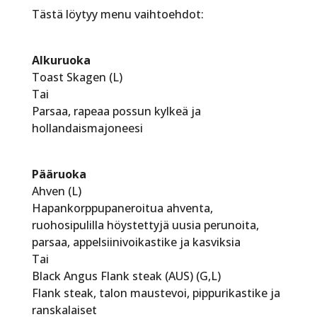
Tästä löytyy menu vaihtoehdot:
Alkuruoka
Toast Skagen (L)
Tai
Parsaa, rapeaa possun kylkeä ja
hollandaismajoneesi
Pääruoka
Ahven (L)
Hapankorppupaneroitua ahventa,
ruohosipulilla höystettyjä uusia perunoita,
parsaa, appelsiinivoikastike ja kasviksia
Tai
Black Angus Flank steak (AUS) (G,L)
Flank steak, talon maustevoi, pippurikastike ja
ranskalaiset