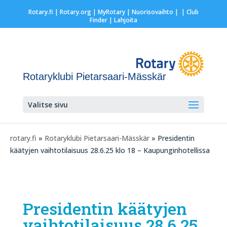
Rotary.fi
|
Rotary.org
|
MyRotary |
Nuorisovaihto
|
| Club
Finder
| Lahjoita
Rotaryklubi Pietarsaari-Mässkär
Valitse sivu
rotary.fi
»
Rotaryklubi Pietarsaari-Mässkär
» Presidentin
käätyjen vaihtotilaisuus 28.6.25 klo 18 – Kaupunginhotellissa
Presidentin käätyjen
vaihtotilaisuus 28.6.25