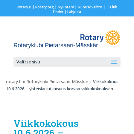
Rotary.fi
|
Rotary.org
|
MyRotary |
Nuorisovaihto
|
| Club
Finder
| Lahjoita
Rotaryklubi Pietarsaari-Mässkär
Valitse sivu
rotary.fi
»
Rotaryklubi Pietarsaari-Mässkär
» Viikkokokous
10.6.2026 – yhteislaulutilaisuus korvaa viikkokokouksen
Viikkokokous
10.6.2026 –