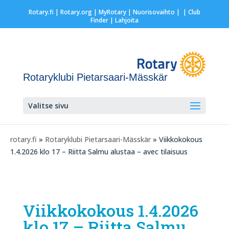
Rotary.fi
|
Rotary.org
|
MyRotary |
Nuorisovaihto
|
| Club
Finder
| Lahjoita
Rotaryklubi Pietarsaari-Mässkär
Valitse sivu
rotary.fi
»
Rotaryklubi Pietarsaari-Mässkär
» Viikkokokous
1.4.2026 klo 17 – Riitta Salmu alustaa – avec tilaisuus
Viikkokokous 1.4.2026
klo 17 – Riitta Salmu