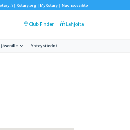
otary.fi
Rotary.org
MyRotary |
Nuorisovaihto
|
|
|
Club Finder
Lahjoita
Jäsenille
Yhteystiedot