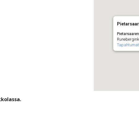
Pietarsaar
Pietarsaare
Runebergink
Tapahtuma
kkolassa.