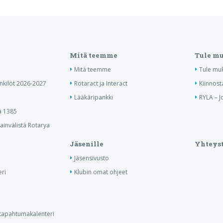
Mitä teemme
Tule m
Mitä teemme
Tule mu
enkilöt 2026-2027
Rotaract ja Interact
Kiinnost
Lääkäripankki
RYLA – J
ä 1385
invälistä Rotarya
Jäsenille
Yhteyst
Jäsensivusto
ri
Klubin omat ohjeet
n tapahtumakalenteri