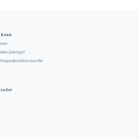
ukaan
kaan
aako jäsenyys?
ohtajuuskoulutus nuorille
iedot