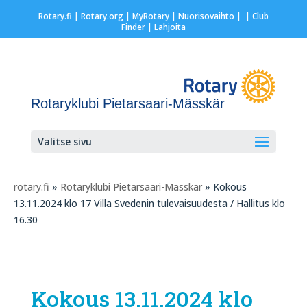
Rotary.fi
|
Rotary.org
|
MyRotary |
Nuorisovaihto
|
| Club
Finder
| Lahjoita
Rotaryklubi Pietarsaari-Mässkär
Valitse sivu
rotary.fi
»
Rotaryklubi Pietarsaari-Mässkär
» Kokous
13.11.2024 klo 17 Villa Svedenin tulevaisuudesta / Hallitus klo
16.30
Kokous 13.11.2024 klo