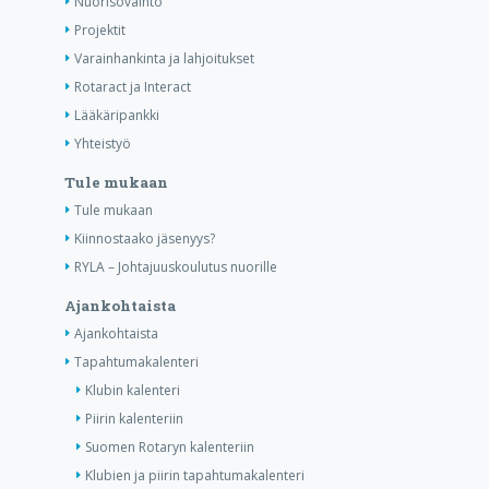
Nuorisovaihto
Projektit
Varainhankinta ja lahjoitukset
Rotaract ja Interact
Lääkäripankki
Yhteistyö
Tule mukaan
Tule mukaan
Kiinnostaako jäsenyys?
RYLA – Johtajuuskoulutus nuorille
Ajankohtaista
Ajankohtaista
Tapahtumakalenteri
Klubin kalenteri
Piirin kalenteriin
Suomen Rotaryn kalenteriin
Klubien ja piirin tapahtumakalenteri