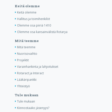
Keitä olemme
Keitä olemme
Hallitus ja toimihenkilöt
Olemme osa piiriä 1410
Olemme osa kansainvälistä Rotarya
Mitä teemme
Mitä teemme
Nuorisovaihto
Projektit
Varainhankinta ja lahjoitukset
Rotaract ja Interact
Lääkäripankki
Yhteistyö
Tule mukaan
Tule mukaan
Kiinnostaako jäsenyys?