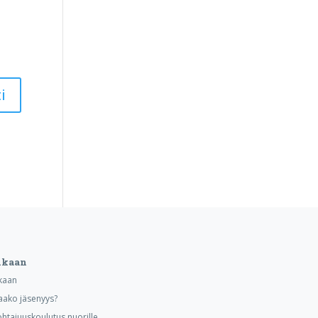
ukaan
kaan
aako jäsenyys?
ohtajuuskoulutus nuorille