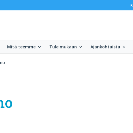
R
Mitä teemme
Tule mukaan
Ajankohtaista
amo
mo