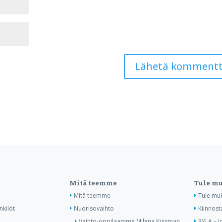
Mitä teemme
Tule m
Mitä teemme
Tule mu
nkilöt
Nuorisovaihto
Kiinnost
Vaihto-oppilaamme Milena Kuisman
RYLA – J