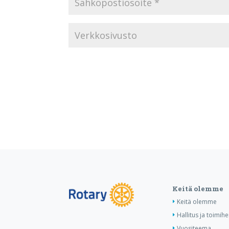
Keitä olemme
Keitä olemme
Hallitus ja toimihe
Vuositeema