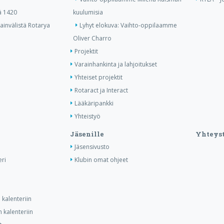
ä 1420
kuulumisia
invälistä Rotarya
Lyhyt elokuva: Vaihto-oppilaamme
Oliver Charro
Projektit
Varainhankinta ja lahjoitukset
Yhteiset projektit
Rotaract ja Interact
Lääkäripankki
Yhteistyö
Jäsenille
Yhteyst
Jäsensivusto
ri
Klubin omat ohjeet
kalenteriin
 kalenteriin