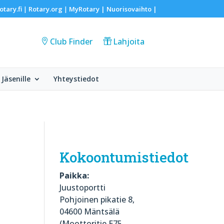
otary.fi
Rotary.org
MyRotary |
Nuorisovaihto
|
|
|
Club Finder
Lahjoita
Jäsenille
Yhteystiedot
Kokoontumistiedot
Paikka:
Juustoportti
Pohjoinen pikatie 8,
04600 Mäntsälä
(Moottoritie E75