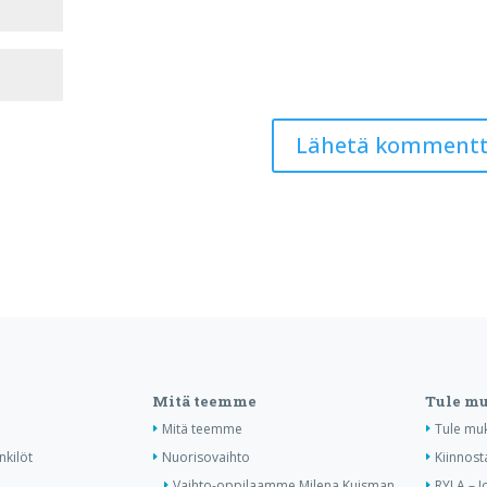
Mitä teemme
Tule m
Mitä teemme
Tule mu
nkilöt
Nuorisovaihto
Kiinnost
Vaihto-oppilaamme Milena Kuisman
RYLA – J