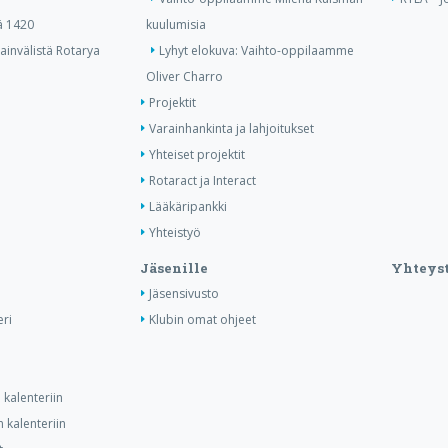
ä 1420
kuulumisia
invälistä Rotarya
Lyhyt elokuva: Vaihto-oppilaamme
Oliver Charro
Projektit
Varainhankinta ja lahjoitukset
Yhteiset projektit
Rotaract ja Interact
Lääkäripankki
Yhteistyö
Jäsenille
Yhteyst
Jäsensivusto
ri
Klubin omat ohjeet
kalenteriin
 kalenteriin