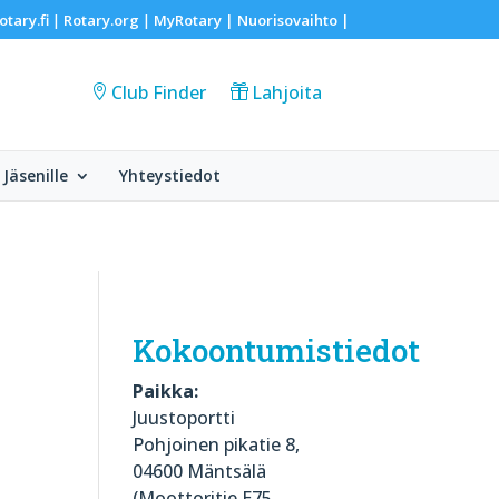
otary.fi
Rotary.org
MyRotary |
Nuorisovaihto
|
|
|
Club Finder
Lahjoita
Jäsenille
Yhteystiedot
Kokoontumistiedot
Paikka:
Juustoportti
Pohjoinen pikatie 8,
04600 Mäntsälä
(Moottoritie E75