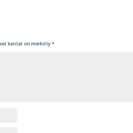
iset kentät on merkitty
*