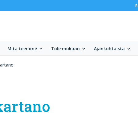
R
Mitä teemme
Tule mukaan
Ajankohtaista
kartano
kartano