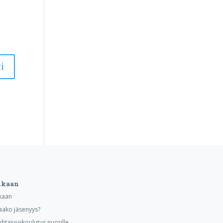
ukaan
kaan
aako jäsenyys?
ohtajuuskoulutus nuorille