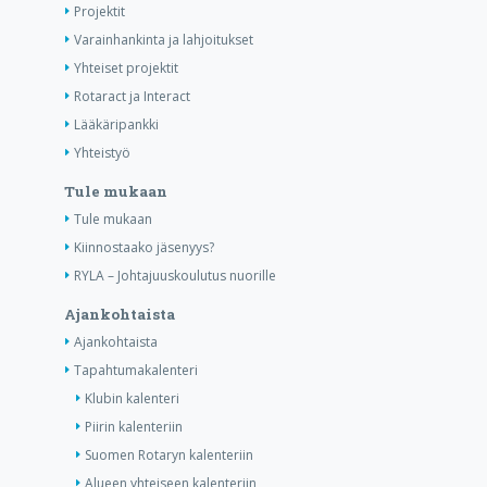
Projektit
Varainhankinta ja lahjoitukset
Yhteiset projektit
Rotaract ja Interact
Lääkäripankki
Yhteistyö
Tule mukaan
Tule mukaan
Kiinnostaako jäsenyys?
RYLA – Johtajuuskoulutus nuorille
Ajankohtaista
Ajankohtaista
Tapahtumakalenteri
Klubin kalenteri
Piirin kalenteriin
Suomen Rotaryn kalenteriin
Alueen yhteiseen kalenteriin