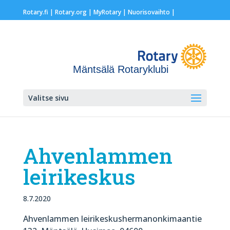
Rotary.fi
|
Rotary.org
|
MyRotary |
Nuorisovaihto
|
Mäntsälä Rotaryklubi
Valitse sivu
Ahvenlammen
leirikeskus
8.7.2020
Ahvenlammen leirikeskushermanonkimaantie