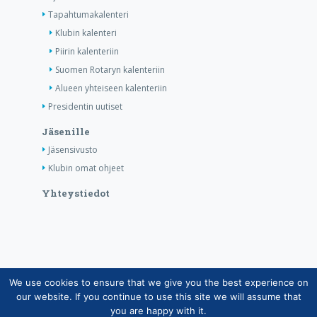
Tapahtumakalenteri
Klubin kalenteri
Piirin kalenteriin
Suomen Rotaryn kalenteriin
Alueen yhteiseen kalenteriin
Presidentin uutiset
Jäsenille
Jäsensivusto
Klubin omat ohjeet
Yhteystiedot
We use cookies to ensure that we give you the best experience on
Copyright © Suomen Rotarypalvelu ry 2026 |
our website. If you continue to use this site we will assume that
Jäsentietojärjestelmän tietosuojaseloste
|
Henkilötietojen
you are happy with it.