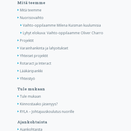
Mitä teemme
Mitä teemme
Nuorisovaihto
Vaihto-oppilaamme Milena Kuisman kuulumisia
Lyhyt elokuva: Vaihto-oppilaamme Oliver Charro
Projektit
Varainhankinta ja lahjoitukset
Yhteiset projektit
Rotaract ja Interact
Lääkäripankki
Yhteistyö
Tule mukaan
Tule mukaan
Kiinnostaako jäsenyys?
RYLA – Johtajuuskoulutus nuorille
Ajankohtaista
Ajankohtaista