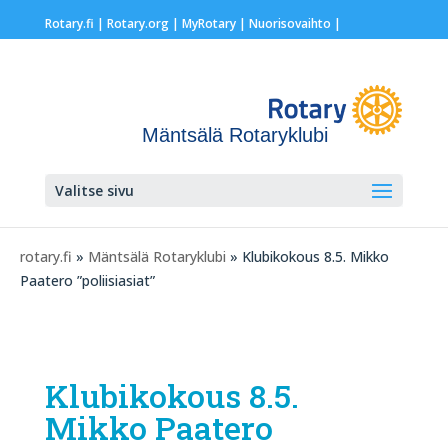
Rotary.fi
|
Rotary.org
|
MyRotary |
Nuorisovaihto
|
Mäntsälä Rotaryklubi
Valitse sivu
rotary.fi
»
Mäntsälä Rotaryklubi
» Klubikokous 8.5. Mikko
Paatero ”poliisiasiat”
Klubikokous 8.5.
Mikko Paatero