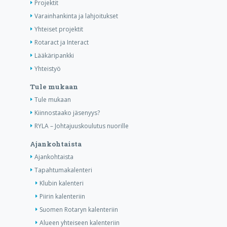
Projektit
Varainhankinta ja lahjoitukset
Yhteiset projektit
Rotaract ja Interact
Lääkäripankki
Yhteistyö
Tule mukaan
Tule mukaan
Kiinnostaako jäsenyys?
RYLA – Johtajuuskoulutus nuorille
Ajankohtaista
Ajankohtaista
Tapahtumakalenteri
Klubin kalenteri
Piirin kalenteriin
Suomen Rotaryn kalenteriin
Alueen yhteiseen kalenteriin