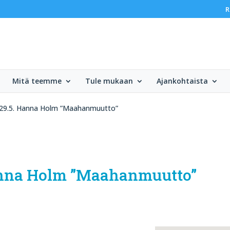
R
Mitä teemme
Tule mukaan
Ajankohtaista
 29.5. Hanna Holm ”Maahanmuutto”
anna Holm ”Maahanmuutto”