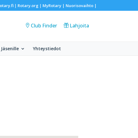
otary.fi
Rotary.org
MyRotary |
Nuorisovaihto
|
|
|
Club Finder
Lahjoita
Jäsenille
Yhteystiedot