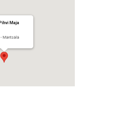
Pihvi Maja
 - Mäntsälä