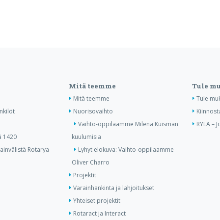
Mitä teemme
Tule m
Mitä teemme
Tule mu
nkilöt
Nuorisovaihto
Kiinnost
Vaihto-oppilaamme Milena Kuisman
RYLA – J
ä 1420
kuulumisia
invälistä Rotarya
Lyhyt elokuva: Vaihto-oppilaamme
Oliver Charro
Projektit
Varainhankinta ja lahjoitukset
Yhteiset projektit
Rotaract ja Interact