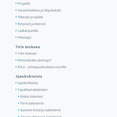
Projektit
Varainhankinta ja lahjoitukset
Yhteiset projektit
Rotaract ja Interact
Lääkäripankki
Yhteistyö
Tule mukaan
Tule mukaan
Kiinnostaako jäsenyys?
RYLA – Johtajuuskoulutus nuorille
Ajankohtaista
Ajankohtaista
Tapahtumakalenteri
Klubin kalenteri
Piirin kalenteriin
Suomen Rotaryn kalenteriin
Alueen yhteiseen kalenteriin