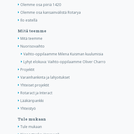
Olemme osa piiriä 1420
Olemme osa kansainvälistä Rotarya
Ilo esitellä
Mitä teemme
Mitä teemme
Nuorisovaihto
Vaihto-oppilaamme Milena Kuisman kuulumisia
Lyhyt elokuva: Vaihto-oppilaamme Oliver Charro
Projektit
Varainhankinta ja lahjoitukset
Yhteiset projektit
Rotaract ja Interact
Lääkäripankki
Yhteistyö
Tule mukaan
Tule mukaan