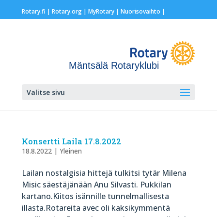
Rotary.fi
|
Rotary.org
|
MyRotary |
Nuorisovaihto
|
Mäntsälä Rotaryklubi
Valitse sivu
Konsertti Laila 17.8.2022
18.8.2022
|
Yleinen
Lailan nostalgisia hittejä tulkitsi tytär Milena
Misic säestäjänään Anu Silvasti. Pukkilan
kartano.Kiitos isännille tunnelmallisesta
illasta.Rotareita avec oli kaksikymmentä