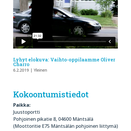
Lyhyt elokuva: Vaihto-oppilaamme Oliver
Charro
6.2.2019
|
Yleinen
Kokoontumistiedot
Paikka:
Juustoportti
Pohjoinen pikatie 8, 04600 Mäntsälä
(Moottoritie E75 Mäntsälän pohjoinen liittymä)