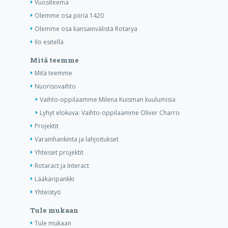
Vuositeema
Olemme osa piiriä 1420
Olemme osa kansainvälistä Rotarya
Ilo esitellä
Mitä teemme
Mitä teemme
Nuorisovaihto
Vaihto-oppilaamme Milena Kuisman kuulumisia
Lyhyt elokuva: Vaihto-oppilaamme Oliver Charro
Projektit
Varainhankinta ja lahjoitukset
Yhteiset projektit
Rotaract ja Interact
Lääkäripankki
Yhteistyö
Tule mukaan
Tule mukaan