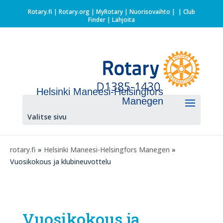
Rotary.fi
|
Rotary.org
|
MyRotary |
Nuorisovaihto
|
| Club
Finder
| Lahjoita
Helsinki Maneesi-Helsingfors
Manegen
Valitse sivu
rotary.fi
»
Helsinki Maneesi-Helsingfors Manegen
»
Vuosikokous ja klubineuvottelu
Vuosikokous ja