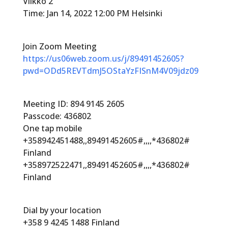
Viikko 2
Time: Jan 14, 2022 12:00 PM Helsinki
Join Zoom Meeting
https://us06web.zoom.us/j/89491452605?
pwd=ODd5REVTdmJ5OStaYzFISnM4V09jdz09
Meeting ID: 894 9145 2605
Passcode: 436802
One tap mobile
+358942451488,,89491452605#,,,,*436802#
Finland
+358972522471,,89491452605#,,,,*436802#
Finland
Dial by your location
+358 9 4245 1488 Finland