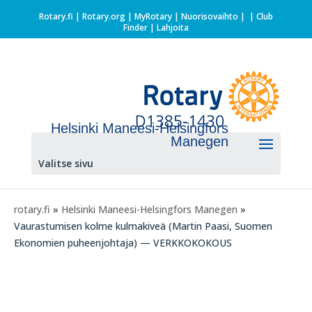
Rotary.fi
|
Rotary.org
|
MyRotary |
Nuorisovaihto
|
| Club
Finder
| Lahjoita
Helsinki Maneesi-Helsingfors
Manegen
Valitse sivu
rotary.fi
»
Helsinki Maneesi-Helsingfors Manegen
»
Vaurastumisen kolme kulmakiveä (Martin Paasi, Suomen
Ekonomien puheenjohtaja) — VERKKOKOKOUS