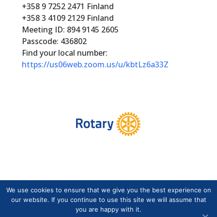
+358 9 7252 2471 Finland
+358 3 4109 2129 Finland
Meeting ID: 894 9145 2605
Passcode: 436802
Find your local number:
https://us06web.zoom.us/u/kbtLz6a33Z
We use cookies to ensure that we give you the best experience on
Copyright © Suomen Rotarypalvelu ry 2026 |
our website. If you continue to use this site we will assume that
Jäsentietojärjestelmän tietosuojaseloste
|
Henkilötietojen
you are happy with it.
käsittely Rotarytoiminnassa