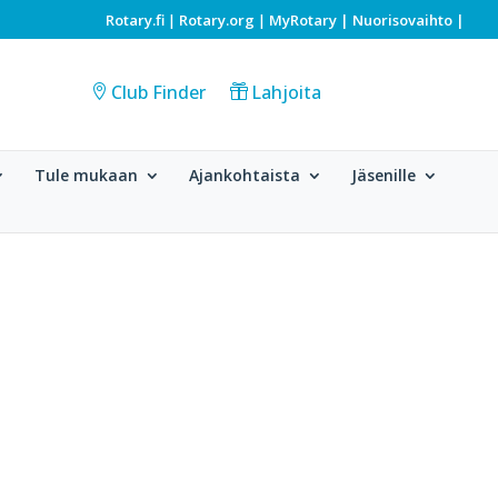
Rotary.fi
Rotary.org
MyRotary |
Nuorisovaihto
|
|
|
Club Finder
Lahjoita
Tule mukaan
Ajankohtaista
Jäsenille