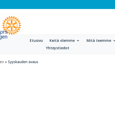
fors
gen
Etusivu
Keitä olemme
Mitä teemme
Yhteystiedot
gen
» Syyskauden avaus