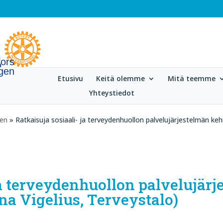
fors
gen
Etusivu
Keitä olemme
Mitä teemme
Yhteystiedot
gen
» Ratkaisuja sosiaali- ja terveydenhuollon palvelujärjestelmän kehi
ja terveydenhuollon palvelujär
na Vigelius, Terveystalo)