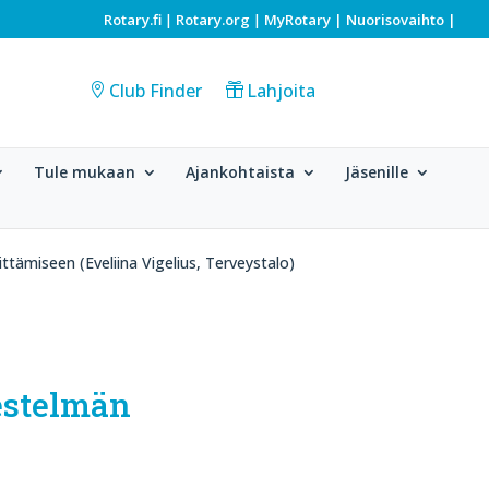
Rotary.fi
Rotary.org
MyRotary |
Nuorisovaihto
|
|
|
Club Finder
Lahjoita
Tule mukaan
Ajankohtaista
Jäsenille
ttämiseen (Eveliina Vigelius, Terveystalo)
jestelmän