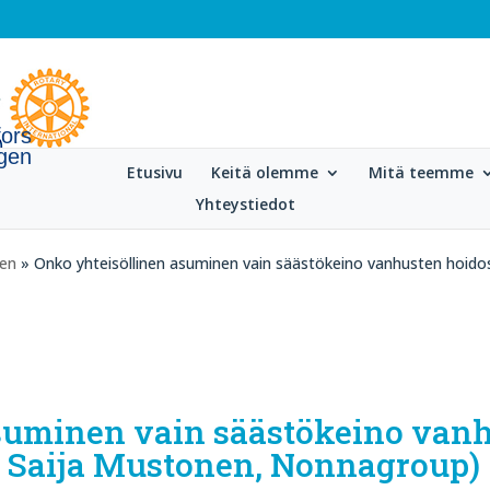
fors
gen
Etusivu
Keitä olemme
Mitä teemme
Yhteystiedot
gen
» Onko yhteisöllinen asuminen vain säästökeino vanhusten hoidos
suminen vain säästökeino van
ja Saija Mustonen, Nonnagroup)