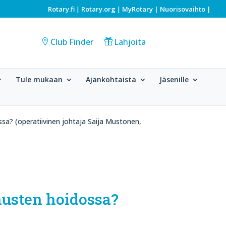
Rotary.fi
Rotary.org
MyRotary |
Nuorisovaihto
|
|
|
Club Finder
Lahjoita
Tule mukaan
Ajankohtaista
Jäsenille
sa? (operatiivinen johtaja Saija Mustonen,
husten hoidossa?