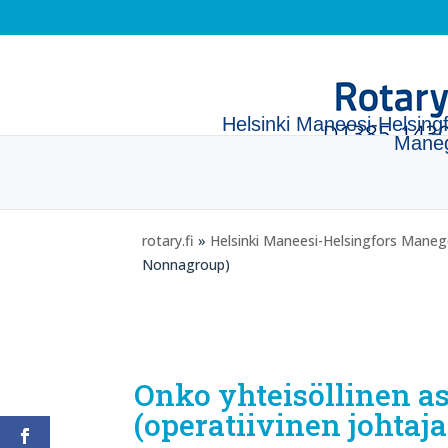
Helsinki Maneesi-Helsing
Mane
rotary.fi
»
Helsinki Maneesi-Helsingfors Mane
Nonnagroup)
Onko yhteisöllinen a
(operatiivinen johta