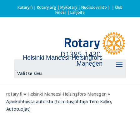
Rotary.fi
|
Rotary.org
|
MyRotary |
Nuorisovaihto
|
| Club
Finder
| Lahjoita
Helsinki Maneesi-Helsingfors
Manegen
Valitse sivu
rotary.fi
»
Helsinki Maneesi-Helsingfors Manegen
»
Ajankohtaista autoista (toimitusjohtaja Tero Kallio,
Autotuojat)