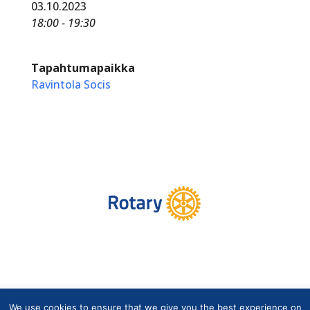
03.10.2023
18:00 - 19:30
Tapahtumapaikka
Ravintola Socis
Copyright © Finlands Rotaryservice rf 2026 |
We use cookies to ensure that we give you the best experience on