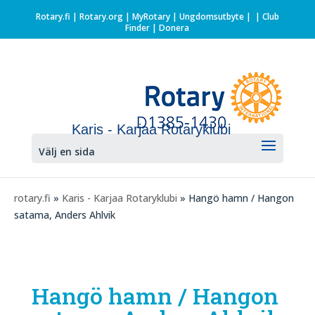
Rotary.fi
|
Rotary.org
|
MyRotary |
Ungdomsutbyte
|
| Club
Finder
| Donera
Karis - Karjaa Rotaryklubi
Välj en sida
rotary.fi
»
Karis - Karjaa Rotaryklubi
» Hangö hamn / Hangon
satama, Anders Ahlvik
Hangö hamn / Hangon