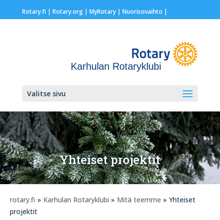
Rotary.fi
|
Rotary.org
|
MyRotary |
Nuorisovaihto
|
Karhulan Rotaryklubi
Valitse sivu
Yhteiset projektit
rotary.fi
»
Karhulan Rotaryklubi
»
Mitä teemme
» Yhteiset
projektit