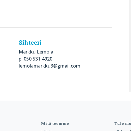
Sihteeri
Markku Lemola
p. 050 531 4920
lemolamarkku3@gmail.com
Mitä teemme
Tule m