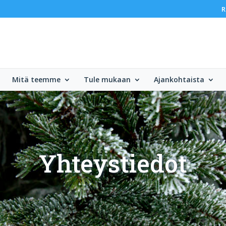
R
Mitä teemme
Tule mukaan
Ajankohtaista
Yhteystiedot